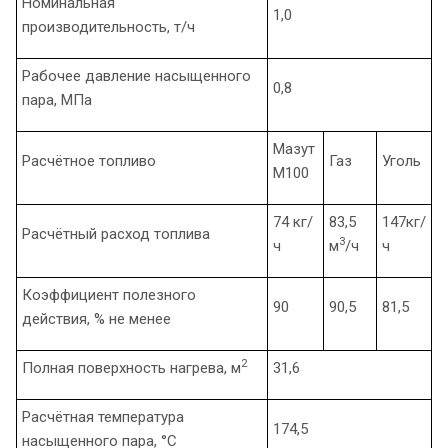
Номинальная
1,0
производительность, т/ч
Рабочее давление насыщенного
0,8
пара, МПа
Мазут
Расчётное топливо
Газ
Уголь
М100
74 кг/
83,5
147кг/
Расчётный расход топлива
3
ч
м
/ч
ч
Коэффициент полезного
90
90,5
81,5
действия, % не менее
2
Полная поверхность нагрева, м
31,6
Расчётная температура
174,5
насыщенного пара, °С